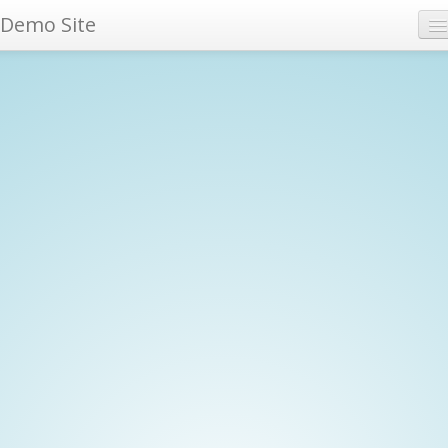
Demo Site
Archives
Tags
RSS feed