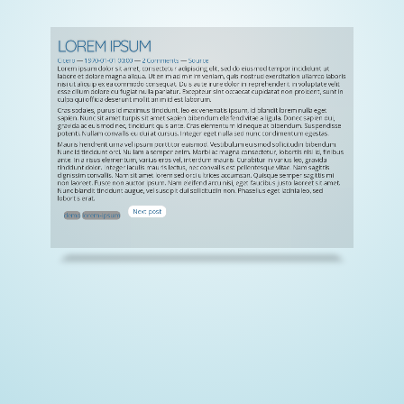
LOREM IPSUM
Cicero
1970-01-01 00:00
2 Comments
Source
Lorem ipsum dolor sit amet, consectetur adipiscing elit, sed do eiusmod tempor incididunt ut
labore et dolore magna aliqua. Ut enim ad minim veniam, quis nostrud exercitation ullamco laboris
nisi ut aliquip ex ea commodo consequat. Duis aute irure dolor in reprehenderit in voluptate velit
esse cillum dolore eu fugiat nulla pariatur. Excepteur sint occaecat cupidatat non proident, sunt in
culpa qui officia deserunt mollit anim id est laborum.
Cras sodales, purus id maximus tincidunt, leo ex venenatis ipsum, id blandit lorem nulla eget
sapien. Nunc sit amet turpis sit amet sapien bibendum eleifend vitae a ligula. Donec sapien dui,
gravida ac euismod nec, tincidunt quis ante. Cras elementum id neque at bibendum. Suspendisse
potenti. Nullam convallis eu dui at cursus. Integer eget nulla sed nunc condimentum egestas.
Mauris hendrerit urna vel ipsum porttitor euismod. Vestibulum euismod sollicitudin bibendum.
Nunc id tincidunt orci. Nullam a semper enim. Morbi ac magna consectetur, lobortis nisi id, finibus
ante. In a risus elementum, varius eros vel, interdum mauris. Curabitur in varius leo, gravida
tincidunt dolor. Integer iaculis mauris lectus, nec convallis est pellentesque vitae. Nam sagittis
dignissim convallis. Nam sit amet lorem sed orci ultrices accumsan. Quisque semper sagittis mi
non laoreet. Fusce non auctor ipsum. Nam eleifend arcu nisi, eget faucibus justo laoreet sit amet.
Nunc blandit tincidunt augue, vel suscipit dui sollicitudin non. Phasellus eget lacinia leo, sed
lobortis erat.
Next post
demo
lorem-ipsum