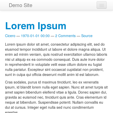
Skip
Demo Site
to
main
Archives
content
Lorem Ipsum
Tags
RSS feed
Cicero
1970-01-01 00:00
2 Comments
Source
Lorem ipsum dolor sit amet, consectetur adipiscing elit, sed do
Source
eiusmod tempor incididunt ut labore et dolore magna aliqua. Ut
enim ad minim veniam, quis nostrud exercitation ullamco laboris
nisi ut aliquip ex ea commodo consequat. Duis aute irure dolor
in reprehenderit in voluptate velit esse cillum dolore eu fugiat
nulla pariatur. Excepteur sint occaecat cupidatat non proident,
sunt in culpa qui officia deserunt mollit anim id est laborum.
Cras sodales, purus id maximus tincidunt, leo ex venenatis
ipsum, id blandit lorem nulla eget sapien. Nunc sit amet turpis sit
amet sapien bibendum eleifend vitae a ligula. Donec sapien dui,
gravida ac euismod nec, tincidunt quis ante. Cras elementum id
neque at bibendum. Suspendisse potenti. Nullam convallis eu
dui at cursus. Integer eget nulla sed nunc condimentum
egestas.