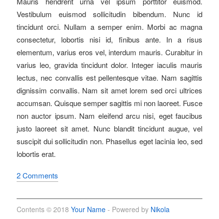
Mauris hendrerit urna vel ipsum porttitor euismod.
Vestibulum euismod sollicitudin bibendum. Nunc id
tincidunt orci. Nullam a semper enim. Morbi ac magna
consectetur, lobortis nisi id, finibus ante. In a risus
elementum, varius eros vel, interdum mauris. Curabitur in
varius leo, gravida tincidunt dolor. Integer iaculis mauris
lectus, nec convallis est pellentesque vitae. Nam sagittis
dignissim convallis. Nam sit amet lorem sed orci ultrices
accumsan. Quisque semper sagittis mi non laoreet. Fusce
non auctor ipsum. Nam eleifend arcu nisi, eget faucibus
justo laoreet sit amet. Nunc blandit tincidunt augue, vel
suscipit dui sollicitudin non. Phasellus eget lacinia leo, sed
lobortis erat.
2 Comments
Contents © 2018
Your Name
- Powered by
Nikola