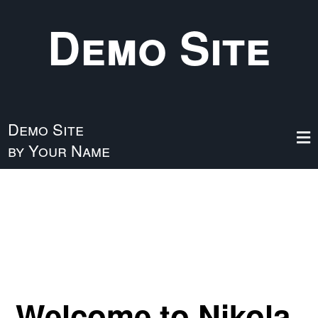
Skip to main content
Demo Site
Demo Site
by Your Name
Welcome to Nikola