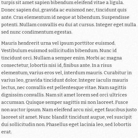
turpis sit amet sapien bibendum eleifend vitae a ligula.
Donec sapien dui, gravida ac euismod nec, tincidunt quis
ante. Cras elementum id neque at bibendum. Suspendisse
potenti. Nullam convallis eu dui at cursus. Integer eget nulla
sed nunc condimentum egestas.
Mauris hendrerit urna vel ipsum porttitor euismod.
Vestibulum euismod sollicitudin bibendum. Nunc id
tincidunt orci. Nullam a semper enim. Morbi ac magna
consectetur, lobortis nisi id, finibus ante. In a risus
elementum, varius eros vel, interdum mauris. Curabitur in
varius leo, gravida tincidunt dolor. Integer iaculis mauris
lectus, nec convallis est pellentesque vitae. Nam sagittis
dignissim convallis. Nam sit amet lorem sed orci ultrices
accumsan. Quisque semper sagittis mi non laoreet. Fusce
non auctor ipsum. Nam eleifend arcu nisi, eget faucibus justo
laoreet sit amet. Nunc blandit tincidunt augue, vel suscipit
dui sollicitudin non. Phasellus eget lacinia leo, sed lobortis
erat.