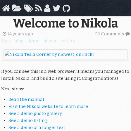
Welcome to Nikola
14 years ago
50 Comments
Tags :
blog
demo
nikola
python
If you can see this in a web browser, it means you managed to
install Nikola, and build a site using it. Congratulations!
Next steps:
Read the manual
Visit the Nikola website to learn more
See a demo photo gallery
See a demo listing
See a demo of a longer text