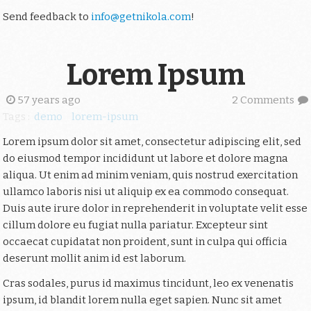
Send feedback to
info@getnikola.com
!
Lorem Ipsum
57 years ago
2 Comments
Tags :
demo
lorem-ipsum
Lorem ipsum dolor sit amet, consectetur adipiscing elit, sed
do eiusmod tempor incididunt ut labore et dolore magna
aliqua. Ut enim ad minim veniam, quis nostrud exercitation
ullamco laboris nisi ut aliquip ex ea commodo consequat.
Duis aute irure dolor in reprehenderit in voluptate velit esse
cillum dolore eu fugiat nulla pariatur. Excepteur sint
occaecat cupidatat non proident, sunt in culpa qui officia
deserunt mollit anim id est laborum.
Cras sodales, purus id maximus tincidunt, leo ex venenatis
ipsum, id blandit lorem nulla eget sapien. Nunc sit amet