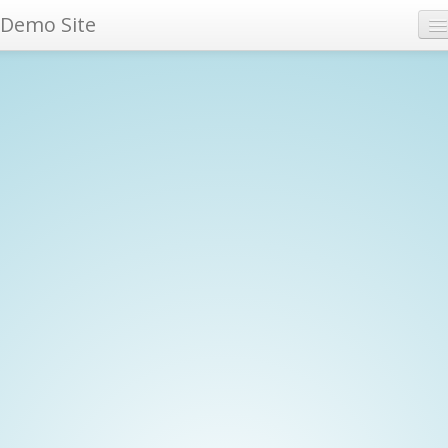
Demo Site
Archives
Tags
RSS feed